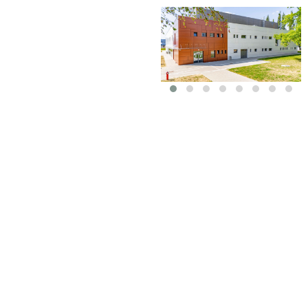
Našim hl
Spokojnosť zákazníka a profe
príprave a realizácii svojho 
+421 915