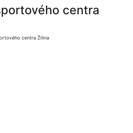
športového centra
rtového centra Žilina
encie
zákazníka
 Budeme veľmi radi, ak si pri
ameme a urobíme všetko pre to,
trade.com