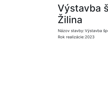
Výstavba 
Žilina
Názov stavby:
Výstavba špo
Rok realizácie:
2023
Zobraziť ďalšie refer
avným cieľom je spokojnosť 
sionalita odvedenej práce sú našimi najvyššími prioritami.
projektu vyberiete práve našu spoločnosť. Určite vás neskl
aby ste boli spokojní.
 841 808
info@odu